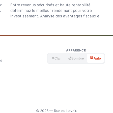
x
Entre revenus sécurisés et haute rentabilité,
:
déterminez le meilleur rendement pour votre
investissement. Analyse des avantages fiscaux et
de gestion.
APPARENCE
☀️
💻
🌙
Clair
Sombre
Auto
e.
© 2026 — Rue du Lavoir.